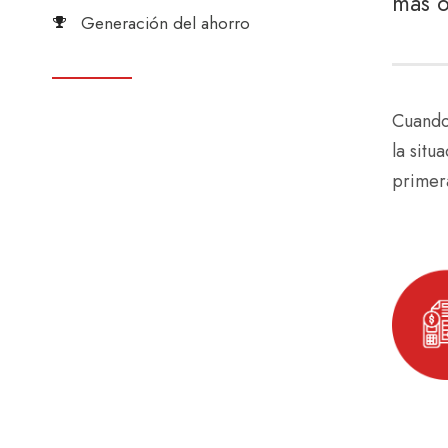
más 
Generación del ahorro
Cuando
la situ
primera